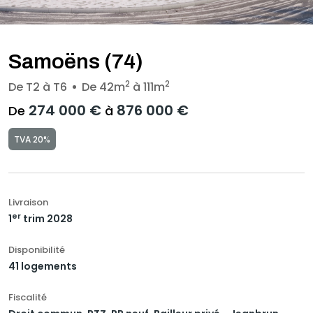
Samoëns (74)
2
2
De T2 à T6
De 42m
à 111m
274 000 €
876 000 €
De
à
TVA 20%
Livraison
er
1
trim 2028
Disponibilité
41 logements
Fiscalité